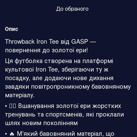
До обраного
Опис
Throwback Iron Tee від GASP —
повернення до золотої ери!
Ця футболка створена на платформі
культової Iron Tee, зберігаючи ту ж
посадку, але додаючи нове дихання
завдяки повітропроникному бавовняному
матеріалу.
• 🏋️‍♂️ Вшанування золотої ери жорстких
тренувань та спортсменів, які проклали
шлях новим поколінням
• 🔥 М’який бавовняний матеріал, що