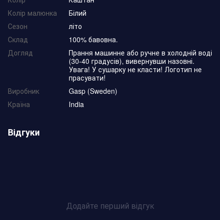
Колір малюнка
Білий
Сезон
літо
Склад
100% бавовна.
Догляд
Прання машинне або ручне в холодній воді
(30-40 градусів), вивернувши назовні.
Увага! У сушарку не класти! Логотип не
прасувати!
Виробник
Gasp (Sweden)
Країна
India
Відгуки
Додайте перший відгук