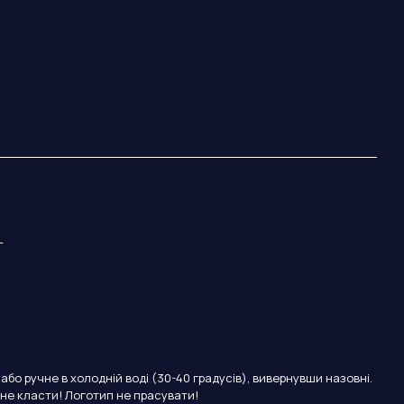
L
бо ручне в холодній воді (30-40 градусів), вивернувши назовні.
 не класти! Логотип не прасувати!