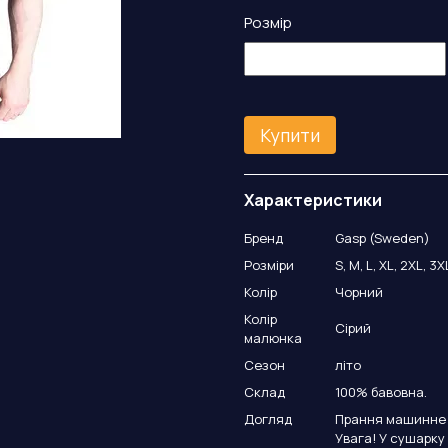
Розмір
Купити
Характеристики
Бренд
Gasp (Sweden)
Розміри
S, M, L, XL, 2XL, 3X
Колір
Чорний
Колір
Сірий
малюнка
Сезон
літо
Склад
100% бавовна.
Догляд
Прання машинне а
Увага! У сушарку