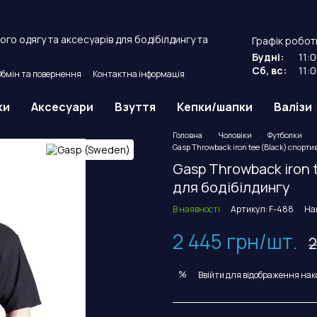
го одягу та аксесуарів для бодібілдингу та
Графік робот
Будні:
11:
Сб, вс:
11:
Обмін та повернення
Контактна інформація
й договір оферти.
ки
Аксесуари
Взуття
Кепки/шапки
Валізи
Головна
Чоловіки
Футболки
Gasp Throwback iron tee (Black) спорти
Gasp Throwback iron 
для бодібілдингу
В наявності
Артикул: F-488
На
2 445 грн/шт.
2
%
Ввійти
для відображення нак