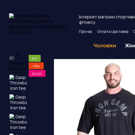
Перейти до основного контенту
Інтернет магазин спортивно
фітнесу.
Про нас
Оплата і доставка
Угода користувача
Публічни
Чоловіки
Жін
ХІТ
−15%
АКЦІЯ