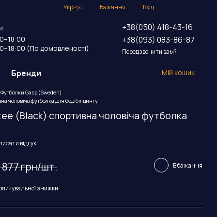
Укр
Рус
Бажання
Вхід
+38(050) 418-43-16
и:
+38(093) 083-86-87
00–18:00
00–18:00 (По домовленості)
Передзвонити вам?
Бренди
Мій кошик
Футболки Gasp (Sweden)
вна чоловіча футболка для бодібілдингу
tee (Black) спортивна чоловіча футболка
писати відгук
 877 грн/шт.
В бажання
опичувальної знижки