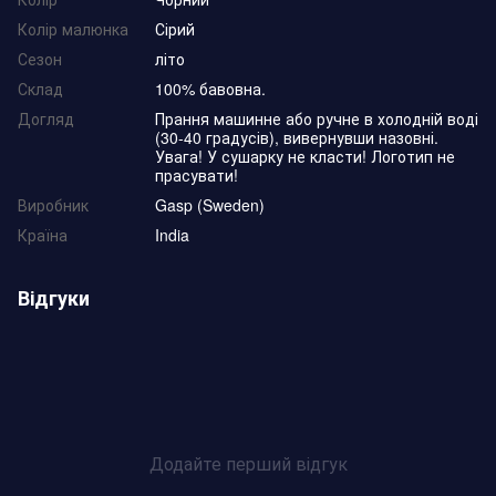
Колір малюнка
Сірий
Сезон
літо
Склад
100% бавовна.
Догляд
Прання машинне або ручне в холодній воді
(30-40 градусів), вивернувши назовні.
Увага! У сушарку не класти! Логотип не
прасувати!
Виробник
Gasp (Sweden)
Країна
India
Відгуки
Додайте перший відгук