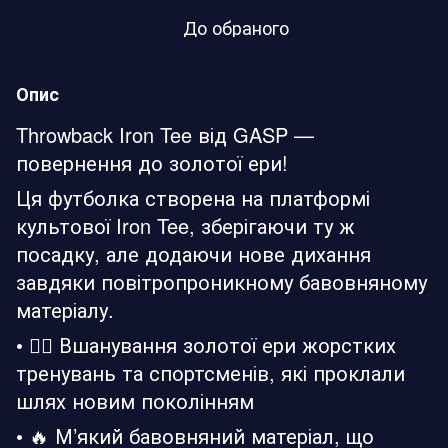
До обраного
Опис
Throwback Iron Tee від GASP —
повернення до золотої ери!
Ця футболка створена на платформі
культової Iron Tee, зберігаючи ту ж
посадку, але додаючи нове дихання
завдяки повітропроникному бавовняному
матеріалу.
• 🏋️‍♂️ Вшанування золотої ери жорстких
тренувань та спортсменів, які проклали
шлях новим поколінням
• 🔥 М’який бавовняний матеріал, що