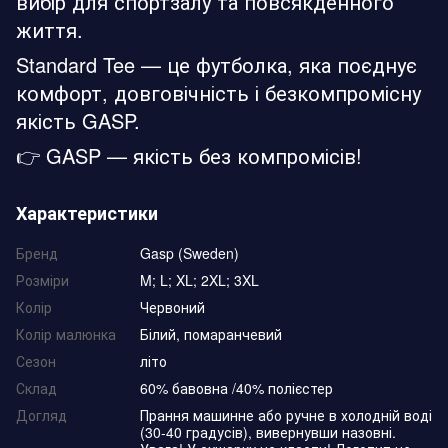
вибір для спортзалу та повсякденного
життя.
Standard Tee — це футболка, яка поєднує
комфорт, довговічність і безкомпромісну
якість GASP.
👉 GASP — якість без компромісів!
Характеристики
Бренд
Gasp (Sweden)
Розміри
M; L; XL; 2XL; 3XL
Колір
Червоний
Колір малюнка
Білий, помаранчевий
Сезон
літо
Склад
60% бавовна /40% полієстер
Догляд
Прання машинне або ручне в холодній воді
(30-40 градусів), вивернувши назовні.