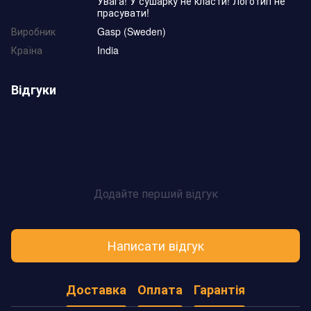
Увага! У сушарку не класти! Логотип не
прасувати!
Виробник
Gasp (Sweden)
Країна
India
Відгуки
Додайте перший відгук
Написати відгук
Доставка
Оплата
Гарантія