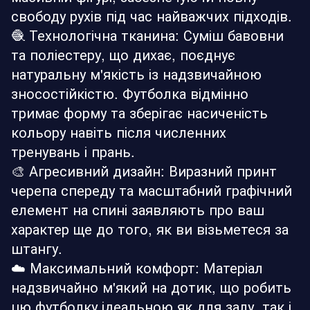
свободу рухів під час найважчих підходів.
🧶 Технологічна тканина: Суміш бавовни
та поліестеру, що дихає, поєднує
натуральну м'якість із надзвичайною
зносостійкістю. Футболка відмінно
тримає форму та зберігає насиченість
кольору навіть після численних
тренувань і прань.
🎨 Агресивний дизайн: Виразний принт
черепа спереду та масштабний графічний
елемент на спині заявляють про ваш
характер ще до того, як ви візьметеся за
штангу.
☁️ Максимальний комфорт: Матеріал
надзвичайно м'який на дотик, що робить
цю футболку ідеальною як для залу, так і