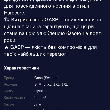
для повсякденного носіння в стилі
Hardcore.
🏗️ Витривалість GASP: Посилені шви та
щільна тканина гарантують, що ця річ
стане вашою улюбленою базою на довгі
роки.
🔥 GASP — якість без компромісів для
твоїх найбільших перемог!
Характеристики
Бренд
Gasp (Sweden)
Розміри
S, M, L, XL, 2XL, 3XL
Колір
Сірий
Колір малюнка
Чорний
Сезон
літо