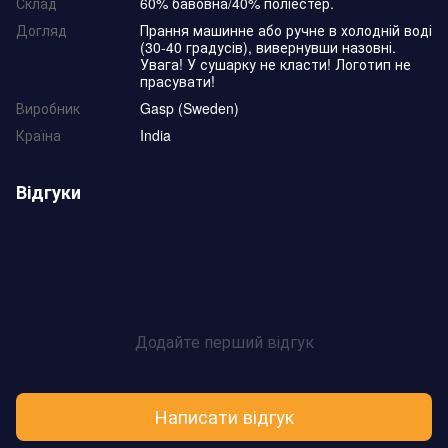
Склад
60% бавовна/40% поліестер.
Догляд
Прання машинне або ручне в холодній воді
(30-40 градусів), вивернувши назовні.
Увага! У сушарку не класти! Логотип не
прасувати!
Виробник
Gasp (Sweden)
Країна
India
Відгуки
Додайте перший відгук
Написати відгук