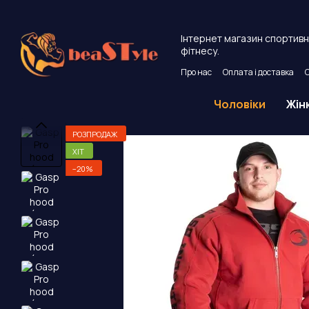
Перейти до основного контенту
Інтернет магазин спортивно
фітнесу.
Про нас
Оплата і доставка
Угода користувача
Публічни
Чоловіки
Жін
РОЗПРОДАЖ
ХІТ
−20%