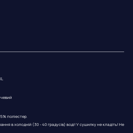
XL
нчевий
5% поліестер.
рання в холодній (30 - 40 градусів) воді! У сушилку не кладіть! Не