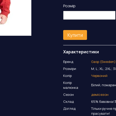
Розмір
Купити
Характеристики
Бренд
Gasp (Sweden)
Розміри
M; L; XL; 2XL; 3
Колір
Червоний
Колір
Білий, помара
малюнка
Сезон
демісезон
Склад
65% бавовна/3
Догляд
Тільки ручне п
прасувати!