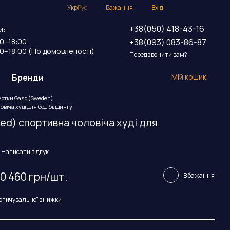
Укр
Рус
Бажання
Вхід
+38(050) 418-43-16
и:
+38(093) 083-86-87
00–18:00
00–18:00 (По домовленості)
Передзвонити вам?
Бренди
Мій кошик
уртки Gasp (Sweden)
овіча худі для бодібілдингу
Red) спортивна чоловіча худі для
Написати відгук
10 460 грн/шт.
В бажання
опичувальної знижки