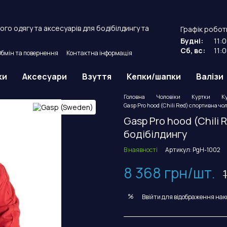
го одягу та аксесуарів для бодібілдингу та
Графік робот
Будні:
11:
Сб, вс:
11:
Обмін та повернення
Контактна інформація
й договір оферти.
ки
Аксесуари
Взуття
Кепки/шапки
Валізи
Головна
Чоловіки
Куртки
К
Gasp Pro hood (Chili Red) спортивна чол
Gasp Pro hood (Chili 
бодібілдингу
В наявності
Артикул: PgH-1002
8 368 грн/шт.
%
Ввійти
для відображення нак