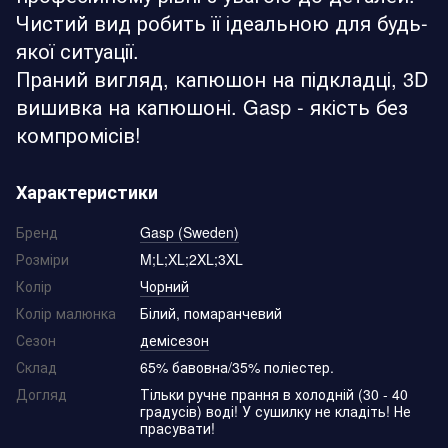
Чистий вид робить її ідеальною для будь-
якої ситуації.
Праний вигляд, капюшон на підкладці, 3D
вишивка на капюшоні. Gasp - якість без
компромісів!
Характеристики
Бренд
Gasp (Sweden)
Розміри
M;L;XL;2XL;3XL
Колір
Чорний
Колір малюнка
Білий, помаранчевий
Сезон
демісезон
Склад
65% бавовна/35% поліестер.
Догляд
Тільки ручне прання в холодній (30 - 40
градусів) воді! У сушилку не кладіть! Не
прасувати!