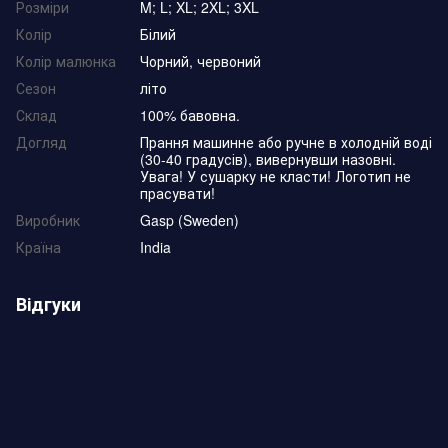
Розміри
M; L; XL; 2XL; 3XL
Колір
Білий
Колір малюнка
Чорний, червоний
Сезон
літо
Склад
100% бавовна.
Догляд
Прання машинне або ручне в холодній воді
(30-40 градусів), вивернувши назовні.
Увага! У сушарку не класти! Логотип не
прасувати!
Виробник
Gasp (Sweden)
Країна
India
Відгуки