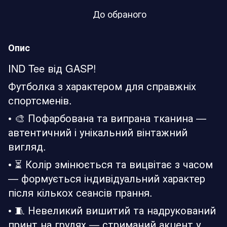
До обраного
Опис
IND Tee від GASP!
Футболка з характером для справжніх
спортсменів.
• 🎨 Пофарбована та випрана тканина —
автентичний і унікальний вінтажний
вигляд.
• ⏳ Колір змінюється та вицвітає з часом
— формується індивідуальний характер
після кількох сеансів прання.
• 🧵 Невеликий вишитий та надрукований
принт на грудях — стриманий акцент у