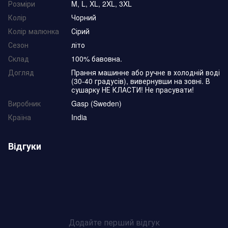
Розміри
M, L, XL, 2XL, 3XL
Колір
Чорний
Колір малюнка
Сірий
Сезон
літо
Склад
100% бавовна.
Догляд
Прання машинне або ручне в холодній воді
(30-40 градусів), вивернувши на зовні. В
сушарку НЕ КЛАСТИ! Не прасувати!
Виробник
Gasp (Sweden)
Країна
India
Відгуки
Додайте перший відгук