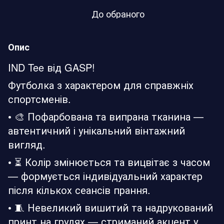
До обраного
Опис
IND Tee від GASP!
Футболка з характером для справжніх
спортсменів.
• 🎨 Пофарбована та випрана тканина —
автентичний і унікальний вінтажний
вигляд.
• ⏳ Колір змінюється та вицвітає з часом
— формується індивідуальний характер
після кількох сеансів прання.
• 🧵 Невеликий вишитий та надрукований
принт на грудях — стриманий акцент у