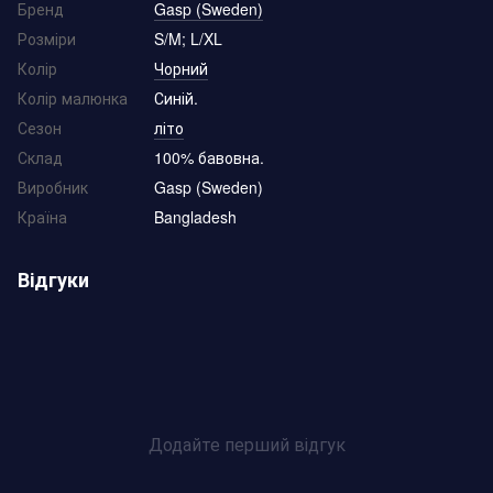
Бренд
Gasp (Sweden)
Розміри
S/M; L/XL
Колір
Чорний
Колір малюнка
Синій.
Сезон
літо
Склад
100% бавовна.
Виробник
Gasp (Sweden)
Країна
Bangladesh
Відгуки
Додайте перший відгук