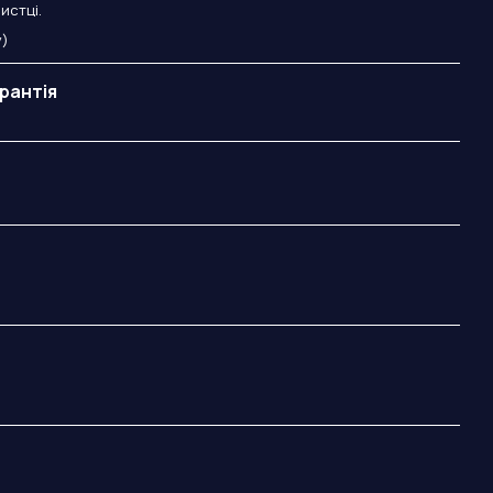
истці.
y)
рантія