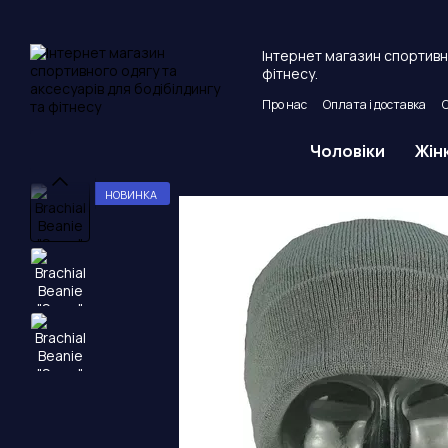
Перейти до основного контенту
Інтернет магазин спортивно
фітнесу.
Про нас
Оплата і доставка
Угода користувача
Публічни
Чоловіки
Жін
НОВИНКА