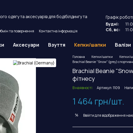
го одягу та аксесуарів для бодібілдингу та
Графік робот
Будні:
11:
Сб, вс:
11:
Обмін та повернення
Контактна інформація
й договір оферти.
ки
Аксесуари
Взуття
Кепки/шапки
Валізи
Головна
Кепки/шапки
Кепки/ша
Brachial Beanie "Snow" (grey) спортив
Brachial Beanie "Sno
фітнесу
В наявності
Артикул: 1109
Напи
1 464 грн/шт.
%
Ввійти
для відображення нак