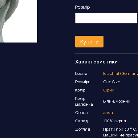
Розмір
Купити
Характеристики
Бренд
Brachial (German
Розміри
One Size
Колір
Сірий
Колір
Білий, чорний
малюнка
Сезон
зима
Склад
100% акрил.
Догляд
Прати при 30 ° C
машині, не прасув