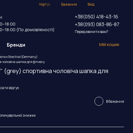
Укр
Рус
Бажання
Вхід
+38(050) 418-43-16
и:
+38(093) 083-86-87
00–18:00
00–18:00 (По домовленості)
Передзвонити вам?
Бренди
Мій кошик
пки Brachial (Germany)
на чоловіча шапка для фітнесу
w" (grey) спортивна чоловіча шапка для
сати відгук
В бажання
опичувальної знижки