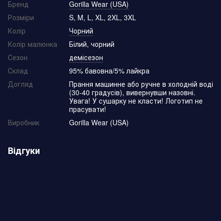
Бренд
Gorilla Wear (USA)
Розміри
S, M, L, XL, 2XL, 3XL
Колір
Чорний
Колір малюнка
Білий, чорний
Сезон
демісезон
Склад
95% бавовна/5% лайкра
Догляд
Прання машинне або ручне в холодній воді
(30-40 градусів), вивернувши назовні.
Увага! У сушарку не класти! Логотип не
прасувати!
Виробник
Gorilla Wear (USA)
Відгуки