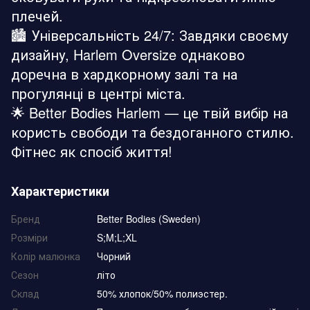
плечей.
🏙️ Універсальність 24/7: Завдяки своєму
дизайну, Harlem Oversize однаково
доречна в хардкорному залі та на
прогулянці в центрі міста.
🌟 Better Bodies Harlem — це твій вибір на
користь свободи та бездоганного стилю.
Фітнес як спосіб життя!
Характеристики
Бренд
Better Bodies (Sweden)
Розміри
S;M;L;XL
Колір малюнка
Чорний
Сезон
літо
Склад
50% хлопок/50% полиэстер.