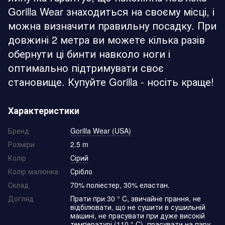
Gorilla Wear знаходиться на своєму місці, і
можна визначити правильну посадку. При
довжині 2 метра ви можете кілька разів
обернути ці бинти навколо ноги і
оптимально підтримувати своє
становище. Купуйте Gorilla - носіть краще!
Характеристики
Бренд
Gorilla Wear (USA)
Розміри
2.5 m
Колір
Сірий
Колір малюнка
Срібло
Склад
70% поліестер, 30% еластан.
Догляд
Прати при 30 ° C, звичайне прання, не
відбілювати, що не сушити в сушильній
машині, не прасувати при дуже високій
температурі (110 ° C), прасувати на пару,