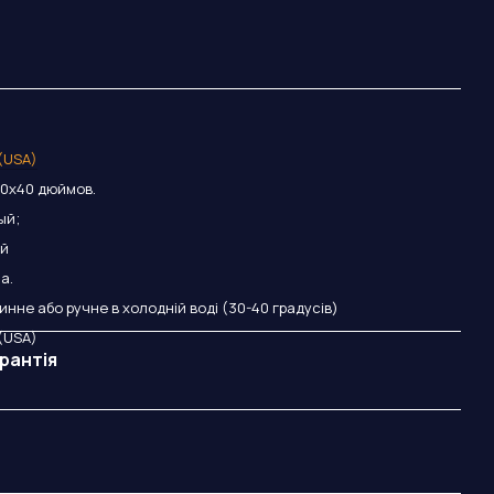
 (USA)
20х40 дюймов.
ый;
ий
а.
нне або ручне в холодній воді (30-40 градусів)
 (USA)
рантія