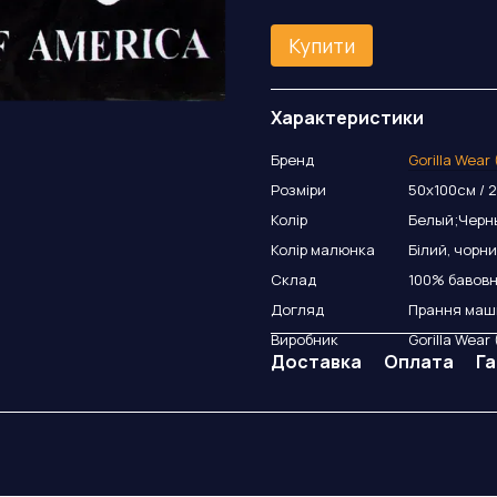
Купити
Характеристики
Бренд
Gorilla Wear
Розміри
50x100см / 
Колір
Белый;Черн
Колір малюнка
Білий, чорн
Склад
100% бавовн
Догляд
Прання маши
Виробник
Gorilla Wear
Доставка
Оплата
Га