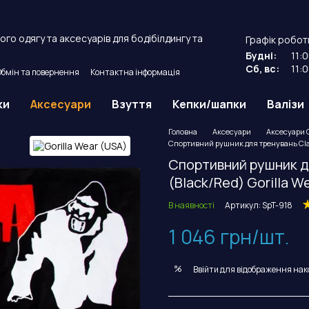
го одягу та аксесуарів для бодібілдингу та
Графік робот
Будні:
11:
Сб, вс:
11:
Обмін та повернення
Контактна інформація
й договір оферти.
ки
Аксесуари
Взуття
Кепки/шапки
Валізи
Головна
Аксесуари
Аксесуари G
Спортивний рушник для тренувань Class
Спортивний рушник д
(Black/Red) Gorilla W
В наявності
Артикул: SpT-918
1 046 грн/шт.
%
Ввійти
для відображення нак