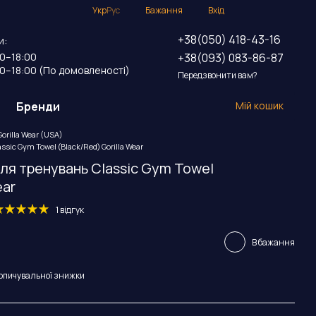
Укр
Рус
Бажання
Вхід
+38(050) 418-43-16
и:
+38(093) 083-86-87
00–18:00
00–18:00 (По домовленості)
Передзвонити вам?
Бренди
Мій кошик
orilla Wear (USA)
ic Gym Towel (Black/Red) Gorilla Wear
ля тренувань Classic Gym Towel
ear
1 відгук
В бажання
опичувальної знижки