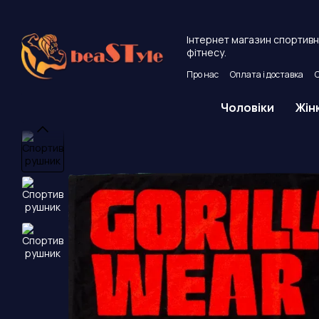
Перейти до основного контенту
Інтернет магазин спортивно
фітнесу.
Про нас
Оплата і доставка
Угода користувача
Публічни
Чоловіки
Жін