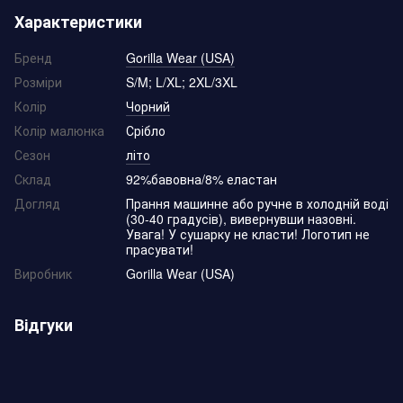
Характеристики
Бренд
Gorilla Wear (USA)
Розміри
S/M; L/XL; 2XL/3XL
Колір
Чорний
Колір малюнка
Срібло
Сезон
літо
Склад
92%бавовна/8% еластан
Догляд
Прання машинне або ручне в холодній воді
(30-40 градусів), вивернувши назовні.
Увага! У сушарку не класти! Логотип не
прасувати!
Виробник
Gorilla Wear (USA)
Відгуки