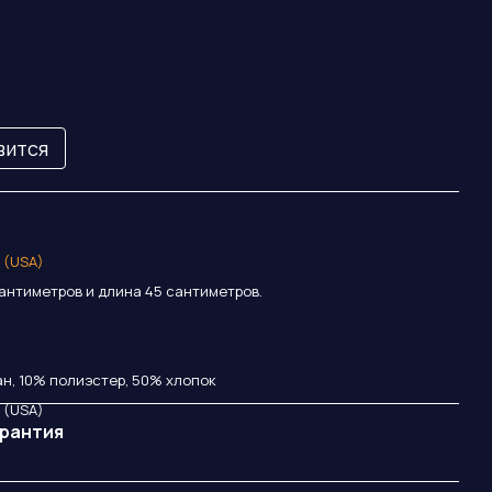
вится
r (USA)
антиметров и длина 45 сантиметров.
н, 10% полиэстер, 50% хлопок
r (USA)
арантия