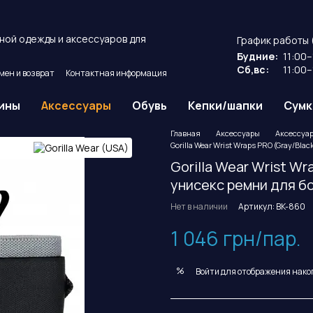
ной одежды и аксессуаров для
График работы 
Будние:
11:00–
Сб,вс:
11:00–
мен и возврат
Контактная информация
ие
Публичный договор оферты.
ины
Аксессуары
Обувь
Кепки/шапки
Сумк
Главная
Аксессуары
Аксессуар
Gorilla Wear Wrist Wraps PRO (Gray/Bl
Gorilla Wear Wrist W
унисекс ремни для б
Нет в наличии
Артикул: BK-860
1 046 грн/пар.
%
Войти
для отображения нако