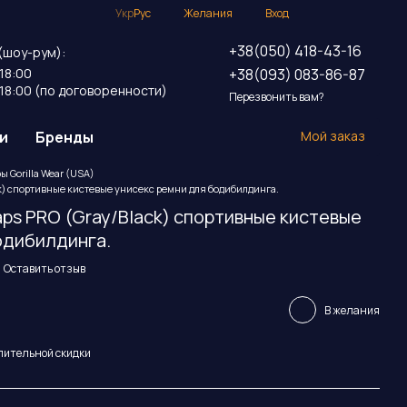
Укр
Рус
Желания
Вход
+38(050) 418-43-16
(шоу-рум):
+38(093) 083-86-87
18:00
18:00 (по договоренности)
Перезвонить вам?
и
Бренды
Мой заказ
ы Gorilla Wear (USA)
ack) спортивные кистевые унисекс ремни для бодибилдинга.
raps PRO (Gray/Black) спортивные кистевые
одибилдинга.
Оставить отзыв
В желания
пительной скидки