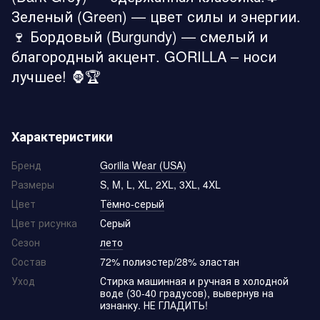
Зеленый (Green) — цвет силы и энергии.
🍷 Бордовый (Burgundy) — смелый и
благородный акцент. GORILLA – носи
лучшее! 🦍🏆
Характеристики
Бренд
Gorilla Wear (USA)
Размеры
S, M, L, XL, 2XL, 3XL, 4XL
Цвет
Тёмно-серый
Цвет рисунка
Серый
Сезон
лето
Состав
72% полиэстер/28% эластан
Уход
Стирка машинная и ручная в холодной
воде (30-40 градусов), вывернув на
изнанку. НЕ ГЛАДИТЬ!