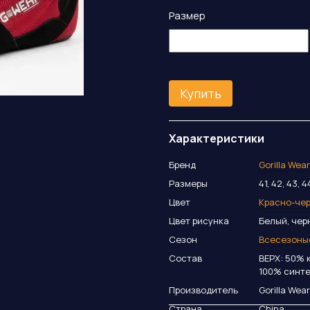
Размер
Купить
Характеристики
Бренд
Gorilla Wea
Размеры
41, 42, 43, 4
Цвет
Красно-че
Цвет рисунка
Белый, чер
Сезон
Всесезоны
Состав
ВЕРХ: 50% 
100% синте
Производитель
Gorilla Wea
Страна
China