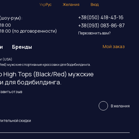
Укр
Рус
Желания
Вход
+38(050) 418-43-16
(шоу-рум):
+38(093) 083-86-87
18:00
18:00 (по договоренности)
Перезвонить вам?
и
Бренды
Мой заказ
ar (USA)
ck/Red) мужские спортивные кроссовки для бодибилдинга.
ro High Tops (Black/Red) мужские
и для бодибилдинга.
тавить отзыв
В желания
пительной скидки