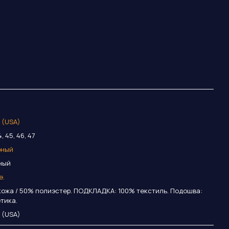
r (USA)
4, 45, 46, 47
рный
ный
е.
кожа / 50% полиэстер. ПОДКЛАДКА: 100% текстиль. Подошва:
тика.
r (USA)