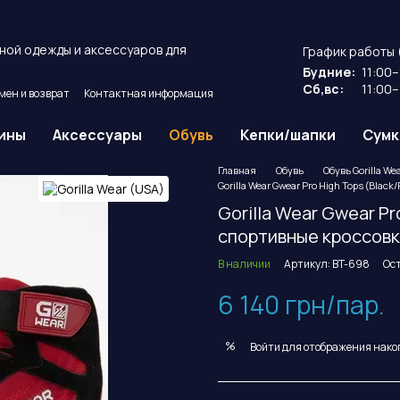
ной одежды и аксессуаров для
График работы 
Будние:
11:00–
Сб,вс:
11:00–
мен и возврат
Контактная информация
ие
Публичный договор оферты.
ины
Аксессуары
Обувь
Кепки/шапки
Сумк
Главная
Обувь
Обувь Gorilla We
Gorilla Wear Gwear Pro High Tops (Bla
Gorilla Wear Gwear P
спортивные кроссовк
В наличии
Артикул: BT-698
Ос
6 140 грн/пар.
%
Войти
для отображения нако