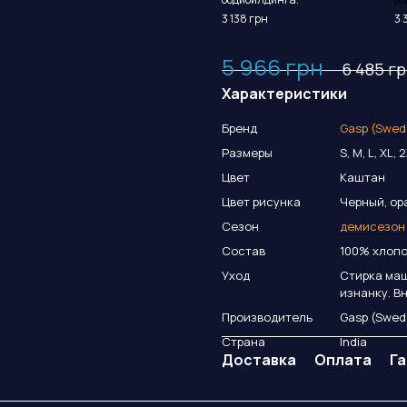
3 138 грн
3 
5 966 грн
6 485 г
Характеристики
Бренд
Gasp (Swed
Размеры
S, M, L, XL, 
Цвет
Каштан
Цвет рисунка
Черный, о
Сезон
демисезон
Состав
100% хлопо
Уход
Стирка маш
изнанку. В
Производитель
Gasp (Swed
Страна
India
Доставка
Оплата
Г