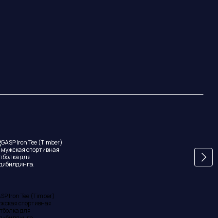
Вме
SP Iron Tee (Timber)
Gasp
жская спортивная
(Tim
тболка для
мужс
дибилдинга.
боди