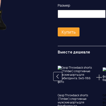
Размер
Купить
Вместе дешевле
Gasp Throwback shorts
GA
(Timber) спортивные
му
мужские шорты для
фу
бодибилдинга.
бо