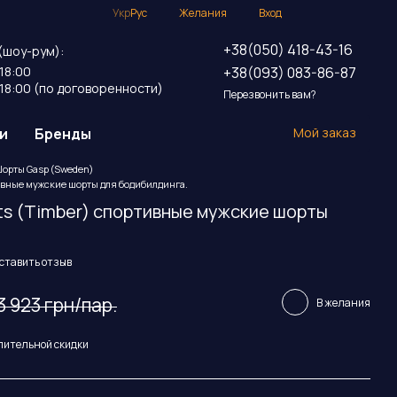
Укр
Рус
Желания
Вход
+38(050) 418-43-16
(шоу-рум):
+38(093) 083-86-87
18:00
18:00 (по договоренности)
Перезвонить вам?
и
Бренды
Мой заказ
орты Gasp (Sweden)
тивные мужские шорты для бодибилдинга.
ts (Timber) спортивные мужские шорты
ставить отзыв
3 923 грн/пар.
В желания
пительной скидки