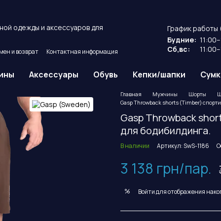
ной одежды и аксессуаров для
График работы 
Будние:
11:00–
Сб,вс:
11:00–
мен и возврат
Контактная информация
ие
Публичный договор оферты.
ины
Аксессуары
Обувь
Кепки/шапки
Сумк
Главная
Мужчины
Шорты
Ш
Gasp Throwback shorts (Timber) спор
Gasp Throwback shor
для бодибилдинга.
В наличии
Артикул: SwS-1186
О
3 138 грн/пар.
%
Войти
для отображения нако