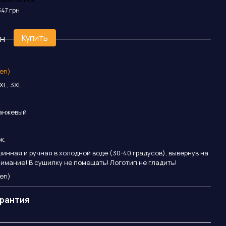
347 грн
3 138
5 
рн
Купить
en)
2XL, 3XL
ранжевый
к.
инная и ручная в холодной воде (30-40 градусов), вывернув на
нимание! В сушилку не помещать! Логотип не гладить!
en)
арантия