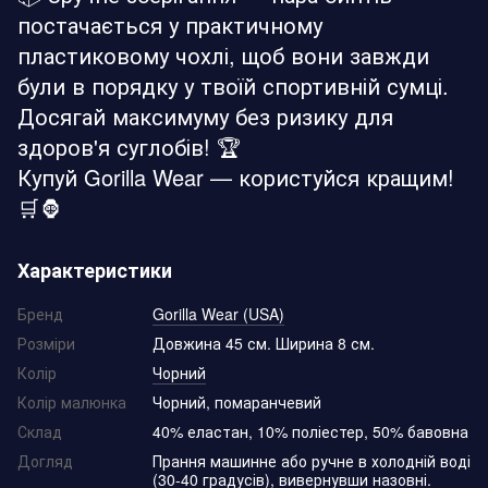
постачається у практичному
пластиковому чохлі, щоб вони завжди
були в порядку у твоїй спортивній сумці.
Досягай максимуму без ризику для
здоров'я суглобів! 🏆
Купуй Gorilla Wear — користуйся кращим!
🛒🦍
Характеристики
Бренд
Gorilla Wear (USA)
Розміри
Довжина 45 см. Ширина 8 см.
Колір
Чорний
Колір малюнка
Чорний, помаранчевий
Склад
40% еластан, 10% поліестер, 50% бавовна
Догляд
Прання машинне або ручне в холодній воді
(30-40 градусів), вивернувши назовні.