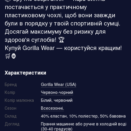
постачається у практичному
пластиковому чохлі, щоб вони завжди
були в порядку у твоїй спортивній сумці.
Досягай максимуму без ризику для
здоров'я суглобів! 🏆
Купуй Gorilla Wear — користуйся кращим!
🛒🦍
Характеристики
Бренд
Gorilla Wear (USA)
Колір
Червоно-чорний
Колір малюнка
Білий, червоний
Сезон
Всесезонні.
Склад
40% еластан, 10% поліестер, 50% бавовна
Догляд
Прання машинне або ручне в холодній воді
(30-40 градусів)