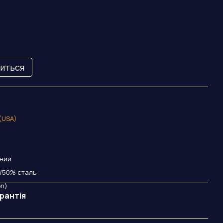
виться
 (USA)
оний
/50% сталь
en)
рантія