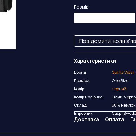
Розмір
Повідомити, коли з'я
Характеристики
Бренд
Gorilla Wear
Розміри
One Size
Колір
Чорний
Колір малюнка
Білий, черв
Склад
50% нейлон
Виробник
Gasp (Swed
Доставка
Оплата
Га