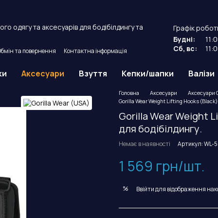
го одягу та аксесуарів для бодібілдингу та
Графік робот
Будні:
11:
Сб, вс:
11:
Обмін та повернення
Контактна інформація
й договір оферти.
ки
Аксесуари
Взуття
Кепки/шапки
Валізи
Головна
Аксесуари
Аксесуари G
Gorilla Wear Weight Lifting Hooks (Blac
Gorilla Wear Weight L
для бодібілдингу.
Немає в наявності
Артикул: WL-
1 569 грн/шт.
%
Ввійти
для відображення нак