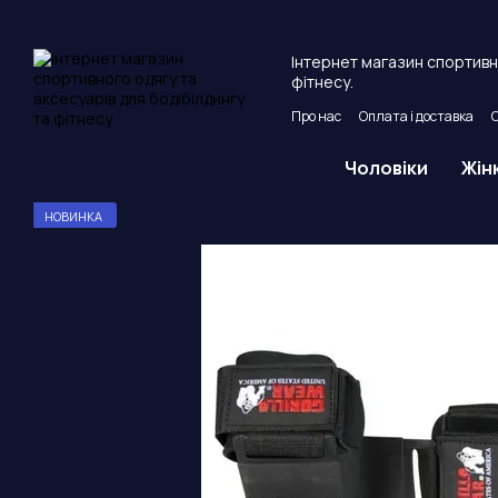
Перейти до основного контенту
Інтернет магазин спортивно
фітнесу.
Про нас
Оплата і доставка
Угода користувача
Публічни
Чоловіки
Жін
НОВИНКА