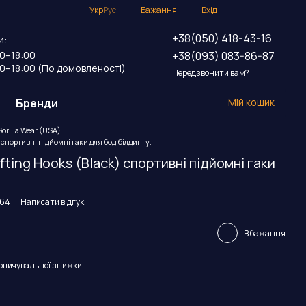
Укр
Рус
Бажання
Вхід
+38(050) 418-43-16
и:
+38(093) 083-86-87
00–18:00
00–18:00 (По домовленості)
Передзвонити вам?
Бренди
Мій кошик
orilla Wear (USA)
k) спортивні підйомні гаки для бодібілдингу.
ifting Hooks (Black) спортивні підйомні гаки
564
Написати відгук
В бажання
опичувальної знижки