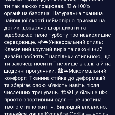
ти так важко працював. 🏗️🔥100%
органічна бавовна: Натуральна тканина
найвищої якості неймовірно приємна на
дотик, дозволяє шкірі дихати та
відображає твою турботу про навколишнє
середовище. 🌱☁️Універсальний стиль:
Класичний круглий виріз та лаконічний
дизайн роблять її настільки стильною, що
ти захочеш носити її не лише в залі, а й на
щоденні прогулянки. 🏙️👟Максимальний
комфорт: Тканина стійка до деформацій
та зберігає свою м’якість навіть після
численних тренувань. 🏗️💎Це більше ніж
просто спортивний одяг — це частина
твого стилю життя. Виглядай впевнено,
тренуйся краще!Купляйте Gorilla — носіть