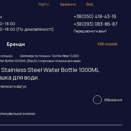
Укр
Рус
Бажання
Вхід
+38(050) 418-43-16
и:
+38(093) 083-86-87
00–18:00
00–18:00 (По домовленості)
Передзвонити вам?
Бренди
Мій кошик
 пляшки.
Шейкера та пляшки. Gorilla Wear (USA)
Water Bottle 1000ML (Black) спортивна пляшка для води.
d Stainless Steel Water Bottle 1000ML
яшка для води.
Написати відгук
В бажання
опичувальної знижки