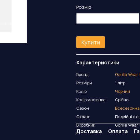
Розмір
Купити
Характеристики
Бренд
Gorilla Wear
Розміри
1 літр
Колір
Чорний
Колір малюнка
Срібло
Сезон
Всесезонна
Склад
Подвійні сті
Виробник
Gorilla Wear
Доставка
Оплата
Га