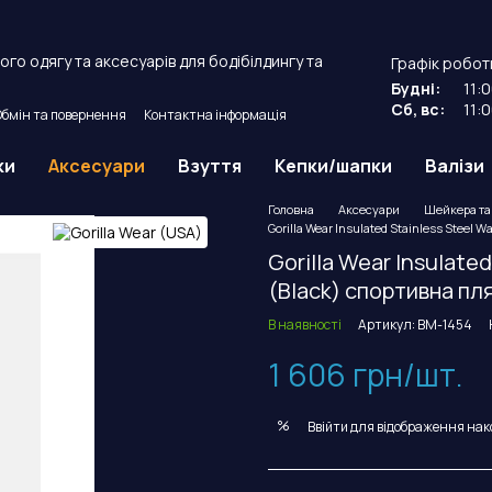
го одягу та аксесуарів для бодібілдингу та
Графік робот
Будні:
11:
Сб, вс:
11:
Обмін та повернення
Контактна інформація
й договір оферти.
ки
Аксесуари
Взуття
Кепки/шапки
Валізи
Головна
Аксесуари
Шейкера та
Gorilla Wear Insulated Stainless Steel 
Gorilla Wear Insulate
(Black) спортивна пл
В наявності
Артикул: BM-1454
1 606 грн/шт.
%
Ввійти
для відображення нак