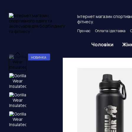
Перейти до основного контенту
Інтернет магазин спортивно
фітнесу.
Про нас
Оплата і доставка
Угода користувача
Публічни
Чоловіки
Жін
НОВИНКА