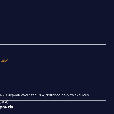
 (USA)
.
нки з нержавіючої сталі 304, поліпропілену та силікону.
 (USA)
рантія