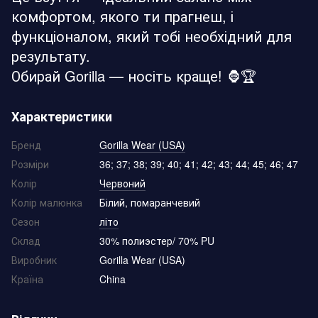
комфортом, якого ти прагнеш, і
функціоналом, який тобі необхідний для
результату.
Обирай Gorilla — носіть краще! 🦍🏆
Характеристики
Бренд
Gorilla Wear (USA)
Розміри
36; 37; 38; 39; 40; 41; 42; 43; 44; 45; 46; 47
Колір
Червоний
Колір малюнка
Білий, помаранчевий
Сезон
літо
Склад
30% полиэстер/ 70% PU
Виробник
Gorilla Wear (USA)
Країна
China