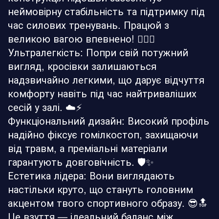
неймовірну стабільність та підтримку під
час силових тренувань. Працюй з
великою вагою впевнено! 🏋️‍♂️🔥
Ультралегкість: Попри свій потужний
вигляд, кросівки залишаються
надзвичайно легкими, що дарує відчуття
комфорту навіть під час найтриваліших
сесій у залі. ☁️⚡
Функціональний дизайн: Високий профіль
надійно фіксує гомілкостоп, захищаючи
від травм, а преміальні матеріали
гарантують довговічність. 🛡️✨
Естетика лідера: Вони виглядають
настільки круто, що стануть головним
акцентом твого спортивного образу. 😎🔝
Це взуття — ідеальний баланс між