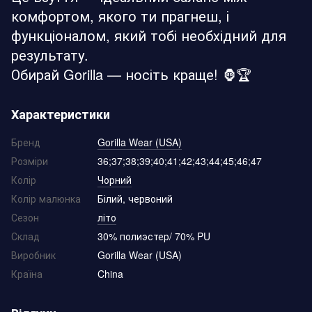
комфортом, якого ти прагнеш, і
функціоналом, який тобі необхідний для
результату.
Обирай Gorilla — носіть краще! 🦍🏆
Характеристики
Бренд
Gorilla Wear (USA)
Розміри
36;37;38;39;40;41;42;43;44;45;46;47
Колір
Чорний
Колір малюнка
Білий, червоний
Сезон
літо
Склад
30% полиэстер/ 70% PU
Виробник
Gorilla Wear (USA)
Країна
China