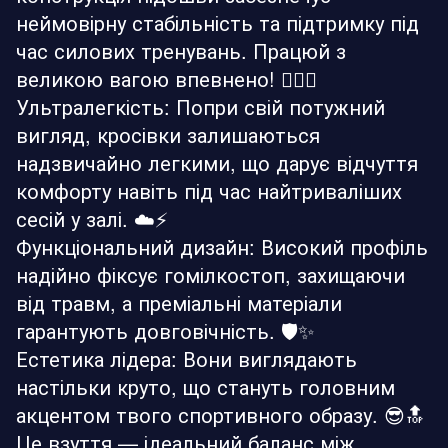
неймовірну стабільність та підтримку під
час силових тренувань. Працюй з
великою вагою впевнено! 🏋️‍♂️🔥
Ультралегкість: Попри свій потужний
вигляд, кросівки залишаються
надзвичайно легкими, що дарує відчуття
комфорту навіть під час найтриваліших
сесій у залі. ☁️⚡
Функціональний дизайн: Високий профіль
надійно фіксує гомілкостоп, захищаючи
від травм, а преміальні матеріали
гарантують довговічність. 🛡️✨
Естетика лідера: Вони виглядають
настільки круто, що стануть головним
акцентом твого спортивного образу. 😎🔝
Це взуття — ідеальний баланс між