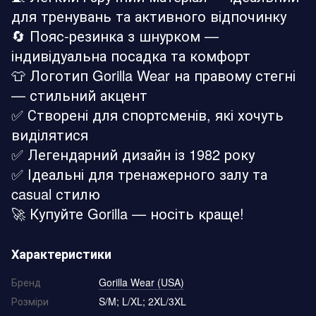
для тренувань та активного відпочинку
🔄 Пояс-резинка з шнурком —
індивідуальна посадка та комфорт
👕 Логотип Gorilla Wear на правому стегні
— стильний акцент
✅ Створені для спортсменів, які хочуть
виділятися
✅ Легендарний дизайн із 1982 року
✅ Ідеальні для тренажерного залу та
casual стилю
🚀 Купуйте Gorilla — носіть краще!
Характеристики
Бренд
Gorilla Wear (USA)
Розміри
S/M; L/XL; 2XL/3XL