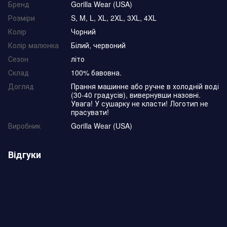
Бренд
Gorilla Wear (USA)
Розміри
S, M, L, XL, 2XL, 3XL, 4XL
Колір
Чорний
Колір малюнка
Білий, червоний
Сезон
літо
Склад
100% бавовна.
Догляд
Прання машинне або ручне в холодній воді
(30-40 градусів), вивернувши назовні.
Увага! У сушарку не класти! Логотип не
прасувати!
Виробник
Gorilla Wear (USA)
Відгуки