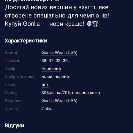
Досягай нових вершин у взутті, яке
створене спеціально для чемпіонів!
Купуй Gorilla — носи краще! 🦍🏆
Характеристики
Бренд
Gorilla Wear (USA)
Розміри
36; 37; 38; 39;
Колір
Червоний
Колір малюнка
Білий, чорний
Сезон
літо
Склад
30%сетка/70% воловья кожа
Виробник
Gorilla Wear (USA)
Країна
China
Відгуки