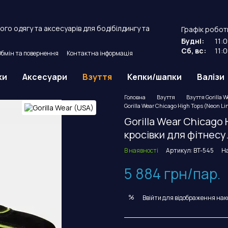
го одягу та аксесуарів для бодібілдингу та
Графік робот
Будні:
11:
Сб, вс:
11:
Обмін та повернення
Контактна інформація
й договір оферти.
ки
Аксесуари
Взуття
Кепки/шапки
Валізи
Головна
Взуття
Взуття Gorilla 
Gorilla Wear Chicago High Tops (Neon Li
Gorilla Wear Chicago 
кросівки для фітнесу
В наявності
Артикул: BT-545
На
5 884 грн/пар.
%
Ввійти
для відображення нак