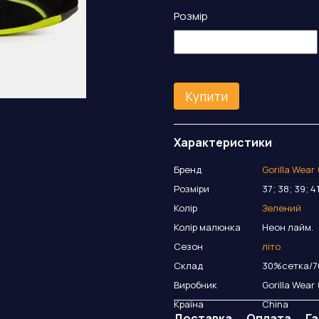
Розмір
Купити
Характеристики
Бренд
Gorilla Wear
Розміри
37; 38; 39; 4
Колір
Зелений
Колір малюнка
Неон лайм.
Сезон
літо
Склад
30%сетка/7
Виробник
Gorilla Wear
Країна
China
Доставка
Оплата
Га