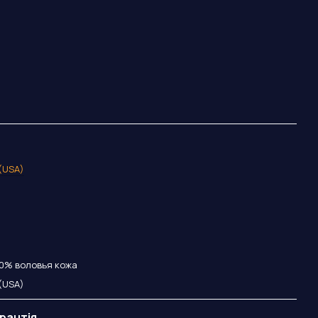
 (USA)
1
0% воловья кожа
 (USA)
рантія