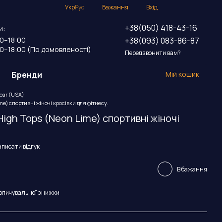
Укр
Рус
Бажання
Вхід
+38(050) 418-43-16
и:
+38(093) 083-86-87
00–18:00
00–18:00 (По домовленості)
Передзвонити вам?
Бренди
Мій кошик
Wear (USA)
me) спортивні жіночі кросівки для фітнесу.
High Tops (Neon Lime) спортивні жіночі
.
писати відгук
В бажання
опичувальної знижки