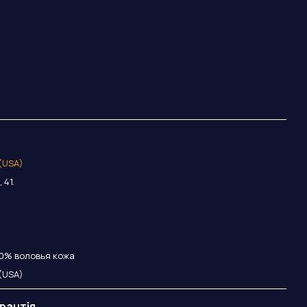
 (USA)
 41.
0% воловья кожа
 (USA)
рантія