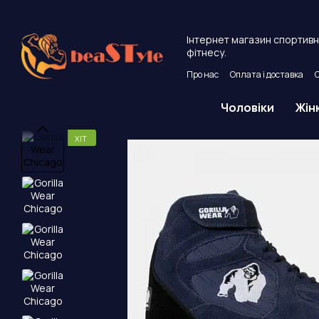
Перейти до основного контенту
Інтернет магазин спортивно
фітнесу.
Про нас
Оплата і доставка
Угода користувача
Публічни
Чоловіки
Жін
ХІТ