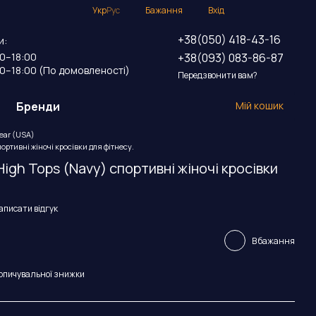
Укр
Рус
Бажання
Вхід
+38(050) 418-43-16
и:
+38(093) 083-86-87
00–18:00
00–18:00 (По домовленості)
Передзвонити вам?
Бренди
Мій кошик
Wear (USA)
портивні жіночі кросівки для фітнесу.
High Tops (Navy) спортивні жіночі кросівки
аписати відгук
В бажання
опичувальної знижки