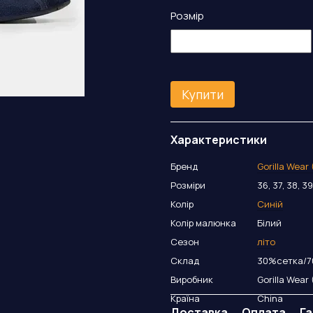
Розмір
Купити
Характеристики
Бренд
Gorilla Wear
Розміри
36, 37, 38, 39,
Колір
Синій
Колір малюнка
Білий
Сезон
літо
Склад
30%сетка/7
Виробник
Gorilla Wear
Країна
China
Доставка
Оплата
Га