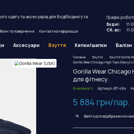
го одягу та аксесуарів для бодібілдингу та
Графік робот
Будні:
11:
Сб, вс:
11:
Обмін та повернення
Контактна інформація
й договір оферти.
ки
Аксесуари
Взуття
Кепки/шапки
Валізи
Головна
Взуття
Взуття Gorilla 
Gorilla Wear Chicago High Tops (Navy) с
Gorilla Wear Chicago 
для фітнесу.
В наявності
Артикул: BT-494
Н
5 884 грн/пар.
%
Ввійти
для відображення нак