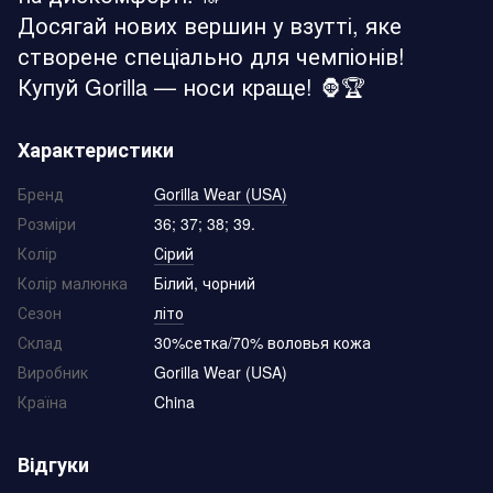
Досягай нових вершин у взутті, яке
створене спеціально для чемпіонів!
Купуй Gorilla — носи краще! 🦍🏆
Характеристики
Бренд
Gorilla Wear (USA)
Розміри
36; 37; 38; 39.
Колір
Сірий
Колір малюнка
Білий, чорний
Сезон
літо
Склад
30%сетка/70% воловья кожа
Виробник
Gorilla Wear (USA)
Країна
China
Відгуки