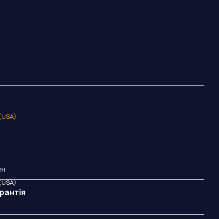
 (USA)
ен
 (USA)
рантія