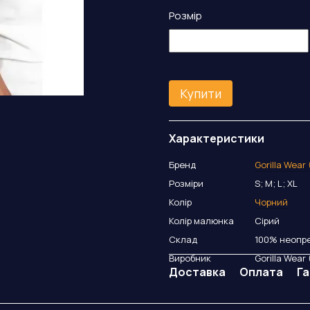
Розмір
Купити
Характеристики
Бренд
Gorilla Wear
Розміри
S; M; L; XL
Колір
Чорний
Колір малюнка
Сірий
Склад
100% неопр
Виробник
Gorilla Wear
Доставка
Оплата
Га