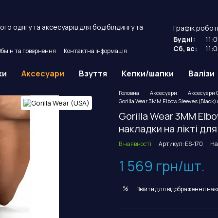
го одягу та аксесуарів для бодібілдингу та
Графік робот
Будні:
11:
Сб, вс:
11:
Обмін та повернення
Контактна інформація
й договір оферти.
ки
Аксесуари
Взуття
Кепки/шапки
Валізи
Головна
Аксесуари
Аксесуари G
Gorilla Wear 3MM Elbow Sleeves (Black) 
Gorilla Wear 3MM Elbo
накладки на лікті для
В наявності
Артикул: ES-170
На
1 569 грн/шт.
%
Ввійти
для відображення нак