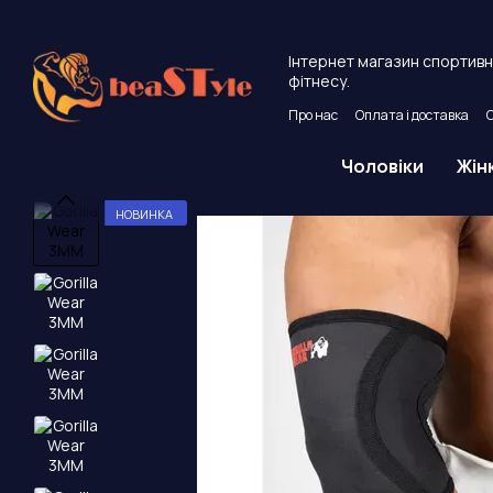
Перейти до основного контенту
Інтернет магазин спортивно
фітнесу.
Про нас
Оплата і доставка
Угода користувача
Публічни
Чоловіки
Жін
НОВИНКА