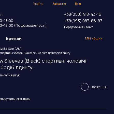
Укр
Рус
Бажання
Вхід
+38(050) 418-43-16
и:
+38(093) 083-86-87
00–18:00
00–18:00 (По домовленості)
Передзвонити вам?
Бренди
Мій кошик
orilla Wear (USA)
cпортивні чоловічі накладки на лікті для бодібілдингу.
w Sleeves (Black) cпортивні чоловічі
 бодібілдингу.
писати відгук
В бажання
опичувальної знижки