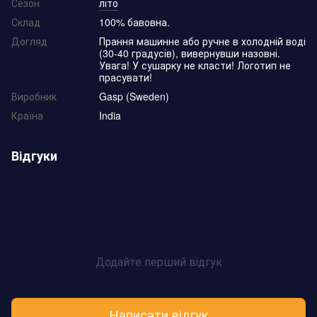
Сезон
літо
Склад
100% бавовна.
Догляд
Прання машинне або ручне в холодній воді
(30-40 градусів), вивернувши назовні.
Увага! У сушарку не класти! Логотип не
прасувати!
Виробник
Gasp (Sweden)
Країна
India
Відгуки
Додайте перший відгук
Написати відгук