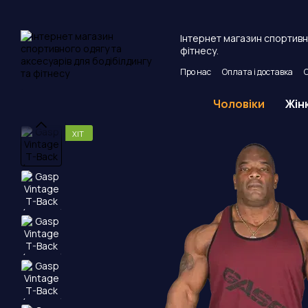
Перейти до основного контенту
Інтернет магазин спортивно
фітнесу.
Про нас
Оплата і доставка
Угода користувача
Публічни
Чоловіки
Жін
ХІТ