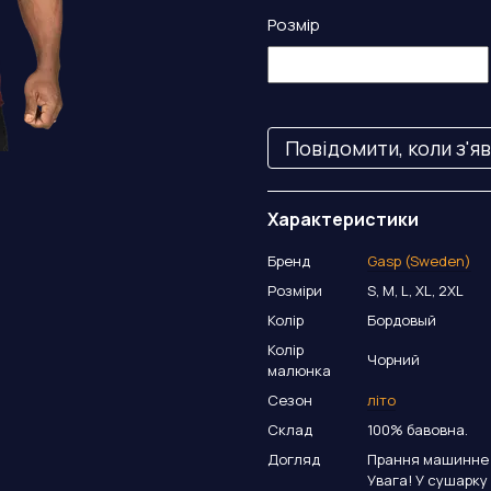
Розмір
Повідомити, коли з'я
Характеристики
Бренд
Gasp (Sweden)
Розміри
S, M, L, XL, 2XL
Колір
Бордовый
Колір
Чорний
малюнка
Сезон
літо
Склад
100% бавовна.
Догляд
Прання машинне а
Увага! У сушарку