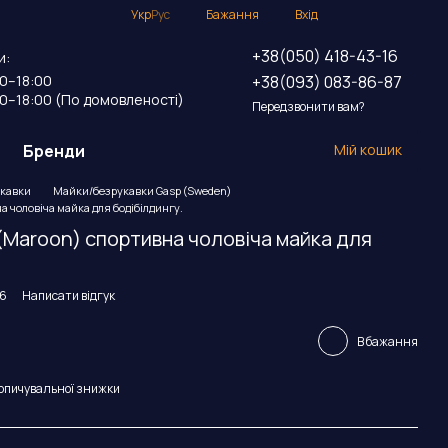
Укр
Рус
Бажання
Вхід
+38(050) 418-43-16
и:
+38(093) 083-86-87
00–18:00
00–18:00 (По домовленості)
Передзвонити вам?
Бренди
Мій кошик
кавки
Майки/безрукавки Gasp (Sweden)
а чоловіча майка для бодібілдингу.
(Maroon) спортивна чоловіча майка для
66
Написати відгук
В бажання
опичувальної знижки