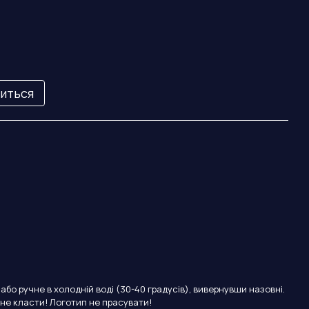
виться
бо ручне в холодній воді (30-40 градусів), вивернувши назовні.
 не класти! Логотип не прасувати!