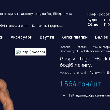
го одягу та аксесуарів для бодібілдингу та
Графік робот
Будні:
11:
Сб, вс:
11:
Обмін та повернення
Контактна інформація
й договір оферти.
ки
Аксесуари
Взуття
Кепки/шапки
Валізи
Головна
Чоловіки
Майки/безру
Gasp Vintage T-Back (Maroon) спортивн
Gasp Vintage T-Back 
бодібілдингу.
Немає в наявності
Артикул: M-1
1 564 грн/шт.
%
Ввійти
для відображення нак