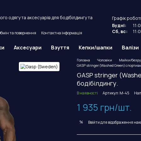
го одягу та аксесуарів для бодібілдингу та
Графік робот
Будні:
11:
Сб, вс:
11:
Обмін та повернення
Контактна інформація
й договір оферти.
ки
Аксесуари
Взуття
Кепки/шапки
Валізи
Головна
Чоловіки
Майки/безру
GASP stringer (Washed Green) спортивн
GASP stringer (Washe
бодібілдингу.
В наявності
Артикул: M-45
Нап
1 935 грн/шт.
%
Ввійти
для відображення нак