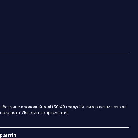
бо ручне в холодній воді (30-40 градусів), вивернувши назовні.
 не класти! Логотип не прасувати!
рантія