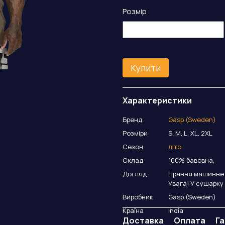
Розмір
Купити
Характеристики
Бренд
Gasp (Sweden)
Розміри
S, M, L, XL, 2XL
Сезон
літо
Склад
100% бавовна.
Догляд
Прання машинне а
Увага! У сушарку
Виробник
Gasp (Sweden)
Країна
India
Доставка
Оплата
Га