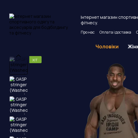
Перейти до основного контенту
Інтернет магазин спортивно
фітнесу.
Про нас
Оплата і доставка
Угода користувача
Публічни
Чоловіки
Жін
ХІТ