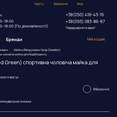
Укр
Рус
Бажання
Вхід
+38(050) 418-43-16
и:
+38(093) 083-86-87
00–18:00
00–18:00 (По домовленості)
Передзвонити вам?
Бренди
Мій кошик
кавки
Майки/безрукавки Gasp (Sweden)
а чоловіча майка для бодібілдингу.
d Green) спортивна чоловіча майка для
исати відгук
В бажання
опичувальної знижки