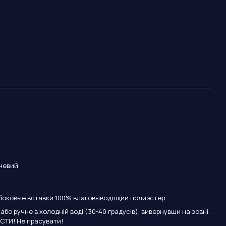
чевий
боковые вставки 100% влаговыводящий полиэстер.
бо ручне в холодній воді (30-40 градусів), вивернувши на зовні.
СТИ! Не прасувати!