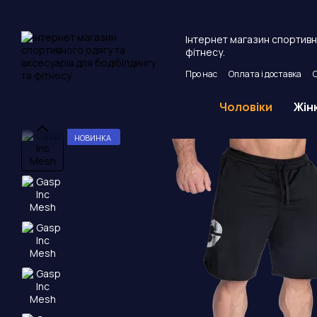
Перейти до основного контенту
Інтернет магазин спортивно
фітнесу.
Про нас
Оплата і доставка
Угода користувача
Публічни
Чоловіки
Жін
НОВИНКА