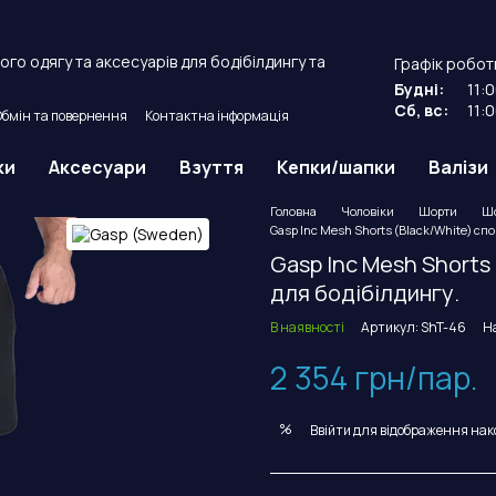
го одягу та аксесуарів для бодібілдингу та
Графік робот
Будні:
11:
Сб, вс:
11:
Обмін та повернення
Контактна інформація
й договір оферти.
ки
Аксесуари
Взуття
Кепки/шапки
Валізи
Головна
Чоловіки
Шорти
Шо
Gasp Inc Mesh Shorts (Black/White) спо
Gasp Inc Mesh Shorts
для бодібілдингу.
В наявності
Артикул: ShT-46
Н
2 354 грн/пар.
%
Ввійти
для відображення нак