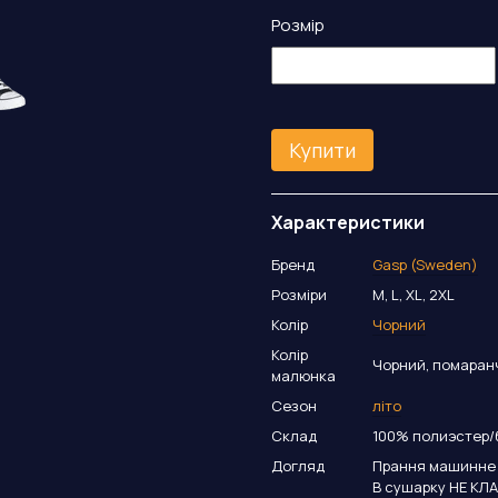
Розмір
Купити
Характеристики
Бренд
Gasp (Sweden)
Розміри
M, L, XL, 2XL
Колір
Чорний
Колір
Чорний, помаран
малюнка
Сезон
літо
Склад
100% полиэстер/
Догляд
Прання машинне а
В сушарку НЕ КЛА