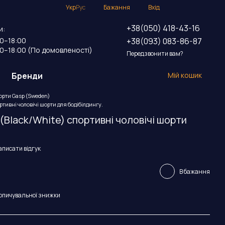
Укр
Рус
Бажання
Вхід
+38(050) 418-43-16
и:
+38(093) 083-86-87
00–18:00
00–18:00 (По домовленості)
Передзвонити вам?
Бренди
Мій кошик
рти Gasp (Sweden)
ртивні чоловічі шорти для бодібілдингу.
 (Black/White) спортивні чоловічі шорти
аписати відгук
В бажання
опичувальної знижки