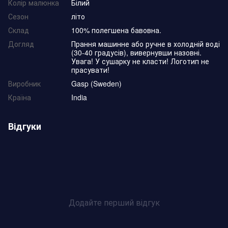
Колір малюнка
Білий
Сезон
літо
Склад
100% полегшена бавовна.
Догляд
Прання машинне або ручне в холодній воді
(30-40 градусів), вивернувши назовні.
Увага! У сушарку не класти! Логотип не
прасувати!
Виробник
Gasp (Sweden)
Країна
India
Відгуки
Додайте перший відгук