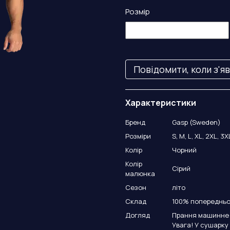
Розмір
Повідомити, коли з'я
Характеристики
Бренд
Gasp (Sweden)
Розміри
S, M, L, XL, 2XL, 3X
Колір
Чорний
Колір
Сірий
малюнка
Сезон
літо
Склад
100% попередньо
Догляд
Прання машинне а
Увага! У сушарку