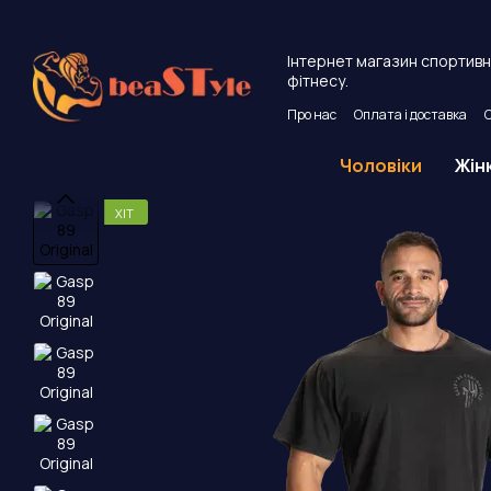
Перейти до основного контенту
Інтернет магазин спортивно
фітнесу.
Про нас
Оплата і доставка
Угода користувача
Публічни
Чоловіки
Жін
ХІТ