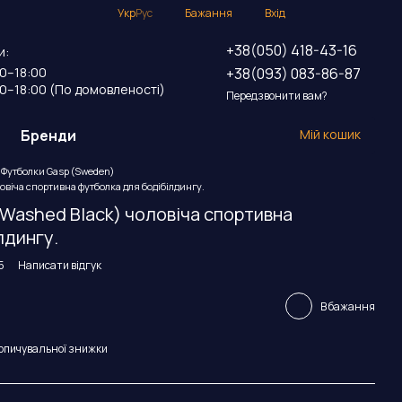
Укр
Рус
Бажання
Вхід
+38(050) 418-43-16
и:
+38(093) 083-86-87
00–18:00
00–18:00 (По домовленості)
Передзвонити вам?
Бренди
Мій кошик
Футболки Gasp (Sweden)
ловіча спортивна футболка для бодібілдингу.
 (Washed Black) чоловіча спортивна
лдингу.
5
Написати відгук
В бажання
опичувальної знижки