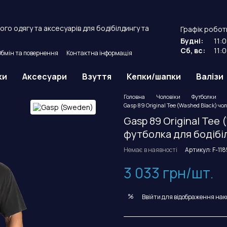
го одягу та аксесуарів для бодібілдингу та
Графік робот
Будні:
11:
Сб, вс:
11:
Обмін та повернення
Контактна інформація
й договір оферти.
ки
Аксесуари
Взуття
Кепки/шапки
Валізи
Головна
Чоловіки
Футболки
Gasp 89 Original Tee (Washed Black) чо
Gasp 89 Original Tee
футболка для бодібі
Немає в наявності
Артикул: F-118
3 033 грн/шт.
%
Ввійти
для відображення нак