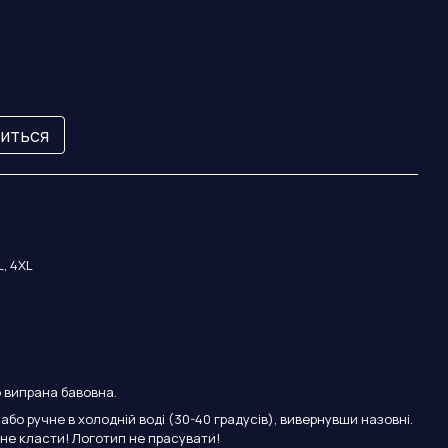
виться
L, 4XL
 випрана бавовна.
бо ручне в холодній воді (30-40 градусів), вивернувши назовні.
 не класти! Логотип не прасувати!