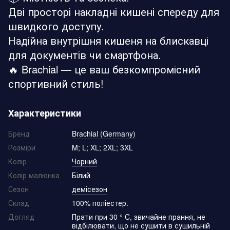
Дві просторі накладні кишені спереду для
швидкого доступу.
Надійна внутрішня кишеня на блискавці
для документів чи смартфона.
🔥 Brachial — це ваш безкомпромісний
спортивний стиль!
Характеристики
Бренд
Brachial (Germany)
Розміри
M; L; XL; 2XL; 3XL
Колір
Чорний
Колір малюнка
Білий
Сезон
демісезон
Склад
100% поліестер.
Догляд
Прати при 30 ° C, звичайне прання, не
відбілювати, що не сушити в сушильній